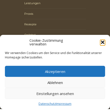
Leistungen
Praxis
Rezepte
Anfahrt
Cookie-Zustimmung
verwalten
Wichtige Links
Wir verwenden Cookies um den Service und die Funktionalität unserer
Homepage sicherzustellen.
Datenschutz
Akzeptieren
Impressum
Ablehnen
LogIn
Einstellungen ansehen
Datenschutz
Impressum
© 2018 A. Riecker | Webdesign:
Artifox